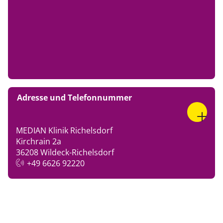
n.de
Kaufmännische Leitung
+49 6626 9222-111
franziska.schoessler@median-klinike
n.de
Adresse und Telefonnummer
MEDIAN Klinik Richelsdorf
Kirchrain 2a
36208 Wildeck-Richelsdorf
+49 6626 92220