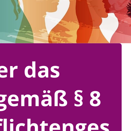
er das
gemäß § 8
flichtenges