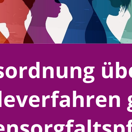
sordnung üb
everfahren 
ensorgfaltsp