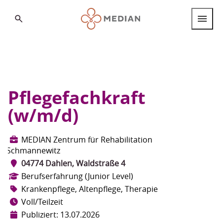
Search
Berufsgruppen
Berufseinstieg
Internationale Fachkräfte
Pflegefachkraft
(w/m/d)
Standorte
MEDIAN Zentrum für Rehabilitation
Über MEDIAN
Schmannewitz
FAQ
04774 Dahlen, Waldstraße 4
Deutsch
Berufserfahrung (Junior Level)
Deutsch
Krankenpflege, Altenpflege, Therapie
English
Voll/Teilzeit
Publiziert: 13.07.2026