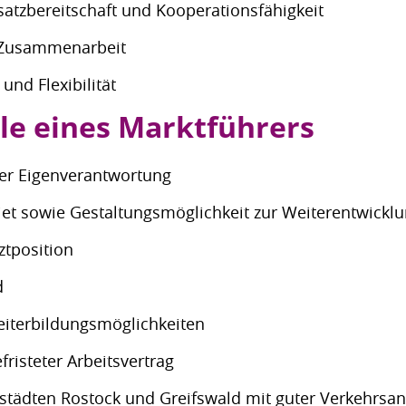
atzbereitschaft und Kooperationsfähigkeit
r Zusammenarbeit
nd Flexibilität
ile eines Marktführers
oher Eigenverantwortung
biet sowie Gestaltungsmöglichkeit zur Weiterentwickl
ztposition
d
eiterbildungsmöglichkeiten
risteter Arbeitsvertrag
estädten Rostock und Greifswald mit guter Verkehrsa