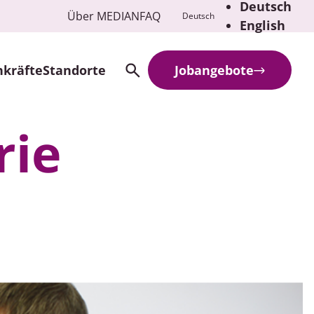
Deutsch
Über MEDIAN
FAQ
Deutsch
English
hkräfte
Standorte
Jobangebote
Search
rie