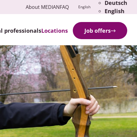
Deutsch
About MEDIAN
FAQ
English
English
l professionals
Locations
Job offers