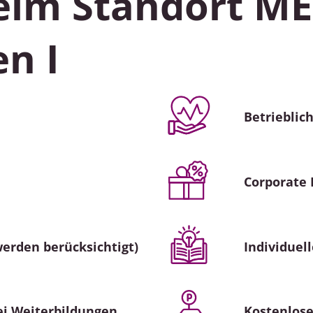
beim Standort M
en I
Betrieblic
Corporate 
Individuel
werden berücksichtigt)
ei Weiterbildungen
Kostenlose