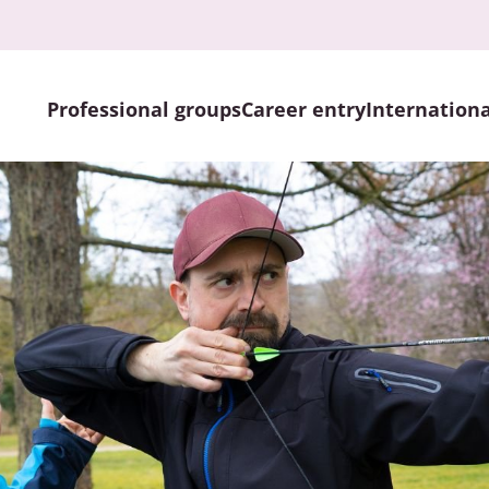
Professional groups
Career entry
Internationa