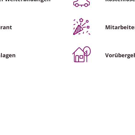
urant
Mitarbeite
nlagen
Vorüberge