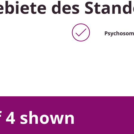
biete des Stand
Psychosom
of 4 shown