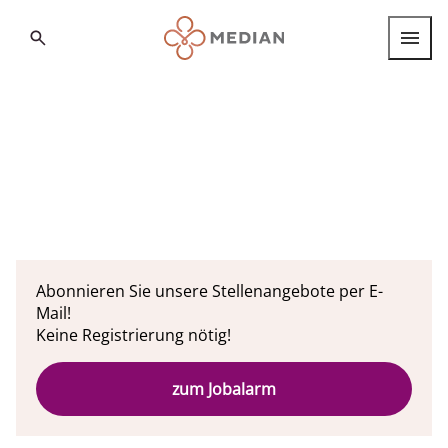
Search
Berufsgruppen
Berufseinstieg
Internationale Fachkräfte
Standorte
Abonnieren Sie unsere Stellenangebote per E-
Über MEDIAN
Mail!
FAQ
Keine Registrierung nötig!
Deutsch
Deutsch
zum Jobalarm
English