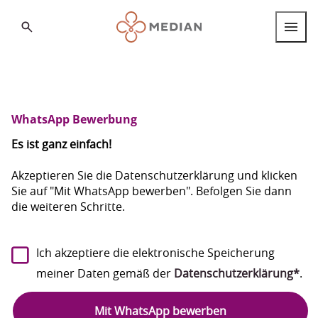
Search
Berufsgruppen
Berufseinstieg
WhatsApp Bewerbung
Internationale Fachkräfte
Es ist ganz einfach!
Standorte
Akzeptieren Sie die Datenschutzerklärung und klicken
Sie auf "Mit WhatsApp bewerben". Befolgen Sie dann
die weiteren Schritte.
Über MEDIAN
FAQ
Deutsch
Ich akzeptiere die elektronische Speicherung
Deutsch
meiner Daten gemäß der
Datenschutzerklärung*
.
English
Mit WhatsApp bewerben