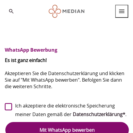
Search
Berufsgruppen
Berufseinstieg
WhatsApp Bewerbung
Internationale Fachkräfte
Es ist ganz einfach!
Standorte
Akzeptieren Sie die Datenschutzerklärung und klicken
Sie auf "Mit WhatsApp bewerben". Befolgen Sie dann
die weiteren Schritte.
Über MEDIAN
FAQ
Deutsch
Ich akzeptiere die elektronische Speicherung
Deutsch
meiner Daten gemäß der
Datenschutzerklärung*
.
English
Mit WhatsApp bewerben