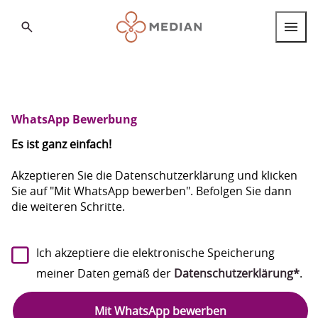
Search
Berufsgruppen
Berufseinstieg
WhatsApp Bewerbung
Internationale Fachkräfte
Es ist ganz einfach!
Standorte
Akzeptieren Sie die Datenschutzerklärung und klicken
Sie auf "Mit WhatsApp bewerben". Befolgen Sie dann
die weiteren Schritte.
Über MEDIAN
FAQ
Deutsch
Ich akzeptiere die elektronische Speicherung
Deutsch
meiner Daten gemäß der
Datenschutzerklärung*
.
English
Mit WhatsApp bewerben