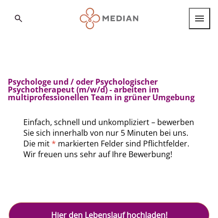
Search
Berufsgruppen
Berufseinstieg
Psychologe und / oder Psychologischer
Internationale Fachkräfte
Psychotherapeut (m/w/d) - arbeiten im
multiprofessionellen Team in grüner Umgebung
Standorte
Einfach, schnell und unkompliziert – bewerben
Sie sich innerhalb von nur 5 Minuten bei uns.
Die mit
*
markierten Felder sind Pflichtfelder.
Über MEDIAN
Wir freuen uns sehr auf Ihre Bewerbung!
FAQ
Deutsch
Deutsch
English
Hier den Lebenslauf hochladen!