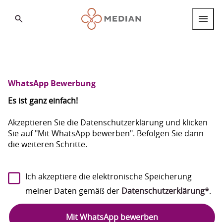
Search
Berufsgruppen
Berufseinstieg
WhatsApp Bewerbung
Internationale Fachkräfte
Es ist ganz einfach!
Standorte
Akzeptieren Sie die Datenschutzerklärung und klicken
Sie auf "Mit WhatsApp bewerben". Befolgen Sie dann
die weiteren Schritte.
Über MEDIAN
FAQ
Deutsch
Ich akzeptiere die elektronische Speicherung
Deutsch
meiner Daten gemäß der
Datenschutzerklärung*
.
English
Mit WhatsApp bewerben