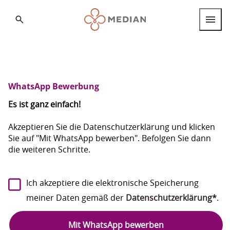
Search
Berufsgruppen
Berufseinstieg
WhatsApp Bewerbung
Internationale Fachkräfte
Es ist ganz einfach!
Standorte
Akzeptieren Sie die Datenschutzerklärung und klicken
Sie auf "Mit WhatsApp bewerben". Befolgen Sie dann
die weiteren Schritte.
Über MEDIAN
FAQ
Deutsch
Ich akzeptiere die elektronische Speicherung
Deutsch
meiner Daten gemäß der
Datenschutzerklärung*
.
English
Mit WhatsApp bewerben