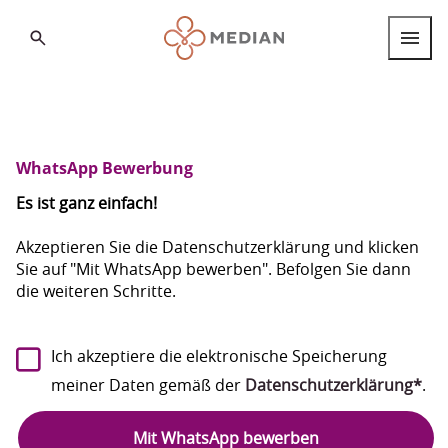
Search
Berufsgruppen
Berufseinstieg
WhatsApp Bewerbung
Internationale Fachkräfte
Es ist ganz einfach!
Standorte
Akzeptieren Sie die Datenschutzerklärung und klicken
Sie auf "Mit WhatsApp bewerben". Befolgen Sie dann
die weiteren Schritte.
Über MEDIAN
FAQ
Deutsch
Ich akzeptiere die elektronische Speicherung
Deutsch
meiner Daten gemäß der
Datenschutzerklärung*
.
English
Mit WhatsApp bewerben