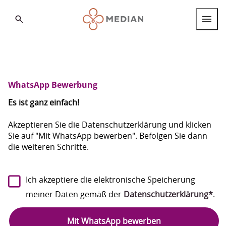
Search
Berufsgruppen
Berufseinstieg
WhatsApp Bewerbung
Internationale Fachkräfte
Es ist ganz einfach!
Standorte
Akzeptieren Sie die Datenschutzerklärung und klicken
Sie auf "Mit WhatsApp bewerben". Befolgen Sie dann
die weiteren Schritte.
Über MEDIAN
FAQ
Deutsch
Ich akzeptiere die elektronische Speicherung
Deutsch
meiner Daten gemäß der
Datenschutzerklärung*
.
English
Mit WhatsApp bewerben