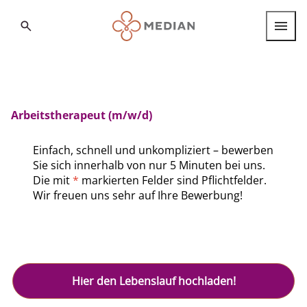
Search
Berufsgruppen
Berufseinstieg
Arbeitstherapeut (m/w/d)
Internationale Fachkräfte
Einfach, schnell und unkompliziert – bewerben
Standorte
Sie sich innerhalb von nur 5 Minuten bei uns.
Die mit
*
markierten Felder sind Pflichtfelder.
Wir freuen uns sehr auf Ihre Bewerbung!
Über MEDIAN
FAQ
Deutsch
Deutsch
English
Hier den Lebenslauf hochladen!