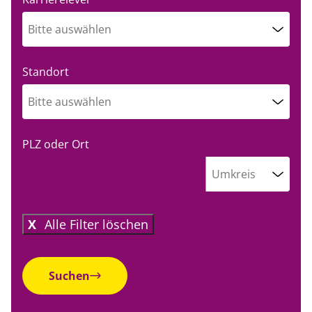
Jobangebote
Bitte auswählen
Ergotherapie
Standort
Freiwilligendienste
Bitte auswählen
Aushilfe, Minijob, Nebenjob
PLZ oder Ort
Berufserfahrung
Umkreis
Alle Filter löschen
Suchen