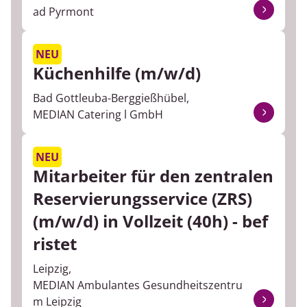
ad Pyrmont
Physician Assistance
NEU
Physiotherapie
Küchenhilfe (m/w/d)
Psychologie & Psychotherapie
Bad Gottleuba-Berggießhübel,
MEDIAN Catering l GmbH
Recht
NEU
Reinigungskraft
Mitarbeiter für den zentralen
Servicekraft
Reservierungsservice (ZRS)
(m/w/d) in Vollzeit (40h) - bef
Sozialdienst
ristet
Soziale Arbeit
Leipzig,
MEDIAN Ambulantes Gesundheitszentru
Spezialbereiche
m Leipzig