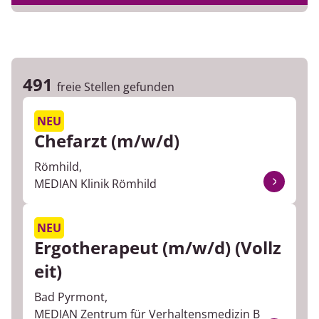
IT
Berufserfahrung
Instandhaltungsdienst
Führungsposition
491
freie Stellen gefunden
Koch
Praktikum/Diplomarbeit
NEU
Küchenhilfe
Chefarzt (m/w/d)
Logopädie
Römhild,
MEDIAN Klinik Römhild
Massage/ Bad
NEU
Personal
Ergotherapeut (m/w/d) (Vollz
eit)
Pflegefachkraft
Bad Pyrmont,
Pflegehelfer/in
MEDIAN Zentrum für Verhaltensmedizin B