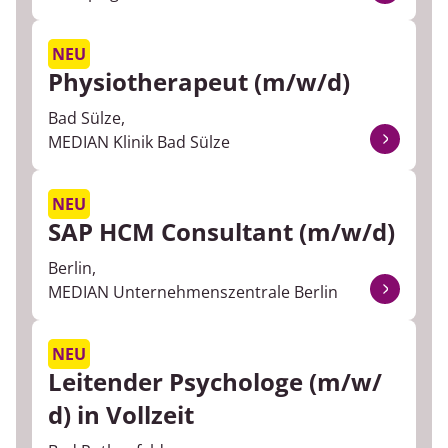
Sporttherapie
NEU
Physiotherapeut (m/w/d)
Therapeutischer Dienst
Bad Sülze,
Verwaltung
MEDIAN Klinik Bad Sülze
NEU
SAP HCM Consultant (m/w/d)
Berlin,
MEDIAN Unternehmenszentrale Berlin
NEU
Leitender Psychologe (m/w/
d) in Vollzeit